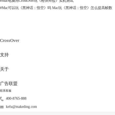
#
Mac电脑用CrossOver玩《枪弹辩驳》实机测试
质量：
在软件质量方面，尤其是图像处理相关软件，苹果电脑是非常专业
#
Mac可以玩《黑神话：悟空》吗 Mac玩《黑神话：悟空》怎么提高帧数
的，要足足超越Windows电脑好多倍，这也是为什么许多设计工作室、音
频/视频渲染流程均使用苹果电脑的原因。
二、苹果电脑装双系统有什么影响
苹果电脑装双系统是具有双向性的，有好的影响，同时也有不好的影响。
下面我们具体来看苹果电脑装双系统的利弊吧！
CrossOver
1.优点
支持
关于
广告联盟
联系客服
400-8765-888
图3：操作系统
kefu@makeding.com
安装了双系统自然在处理问题时更全面，有些在macOS系统处理不了的，