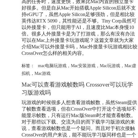
高的任务时，速度更快，效果比Mac内置的独立显卡
好很多。但是自从Mac开始搭载Apple Silicon后就不支
持eGPU了，虽然Apple Silicon足够强劲，但是相比较
英伟达RTX 5090，其性能还是不够。Tiny Corp虽然可
以外接显卡，但只能用于AI，且速度比Mac本身慢10
倍。很多人外接显卡是为了打游戏，那么有没有办法
可以在Mac上外接显卡玩游戏呢？这篇文章就为大家
介绍Mac可以外接显卡吗，Mac外接显卡玩游戏相比较
CrossOver怎么样的相关内容。
标签：
mac电脑玩游戏
，
Mac安装游戏
，
Mac玩游戏
，
Mac虚
拟机
，
Mac游戏
Mac可以查看游戏帧数吗 Crossover可以玩学
习版游戏吗
玩游戏的时候很多人想查看游戏帧数，虽然Steam提供
了帧数查看选项，但在CrossOver中打开这个选项却不
能显示帧数，只有运行Mac版Steam时才能查看帧数。
对于那些以下载、交流为目的而下载学习版游戏的来
说，查看游戏帧数也是一个疑问。而且对于初次接触
CrossOver的用户来说，能不能玩学习版同样也是一个