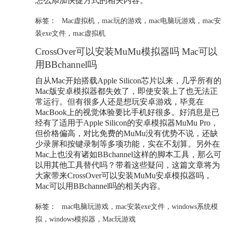
怎么添加快捷方式的相关内容。
标签：
Mac虚拟机
，
mac玩的游戏
，
mac电脑玩游戏
，
mac安
装exe文件
，
mac虚拟机
CrossOver可以安装MuMu模拟器吗 Mac可以
用BBchannel吗
自从Mac开始搭载Apple Silicon芯片以来，几乎所有的
Mac版安卓模拟器都失效了，即使安装上了也无法正
常运行。但有很多人还是想玩安卓游戏，毕竟在
MacBook上的视觉体验要比手机好很多。好消息是已
经有了适用于Apple Silicon的安卓模拟器MuMu Pro，
但价格偏高，对比免费的MuMu没有优势不说，还缺
少录屏和按键录制等多项功能，实在不划算。另外在
Mac上也没有诸如BBchannel这样的脚本工具，那么可
以用其他工具替代吗？带着这些疑问，这篇文章将为
大家带来CrossOver可以安装MuMu安卓模拟器吗，
Mac可以用BBchannel吗的相关内容。
标签：
mac电脑玩游戏
，
mac安装exe文件
，
windows系统模
拟
，
windows模拟器
，
Mac玩游戏