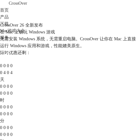
CrossOver
首页
产品
下载
CrossOver 26 全新发布
Mac游戏大全
在 Mac 上畅玩 Windows 游戏
服务
无需安装 Windows 系统，无需重启电脑。CrossOver 让你在 Mac 上直接
运行 Windows 应用和游戏，性能媲美原生。
购买
限时优惠还剩：
0
0
0
0
0
4
0
4
天
0
0
0
0
0
0
0
0
时
0
0
0
0
0
0
0
0
分
0
0
0
0
0
0
0
0