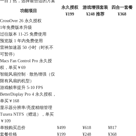
一目了然，选择最合适的方案
永久授权
游戏增强套装
四合一套餐
功能项目
¥199
¥248 推荐
¥368
CrossOver 26 永久授权
1年免费版本升级
过往版本 11-25 免费使用
预览版 1 年内免费使用
雷神加速器 50 小时（时长不
可暂停）
Macs Fan Control Pro 永久授
权，单买￥69
智能风扇控制 · 散热增强（仅
限有风扇的机型）
游戏帧率提升 5-10 FPS
BetterDisplay Pro 4 永久授权，
单买￥168
显示器分辨率/亮度精细管理
Tuxera NTFS（赠送），单买
￥109
单独购买总价
¥499
¥618
¥817
套餐价格
¥199
¥248
¥368