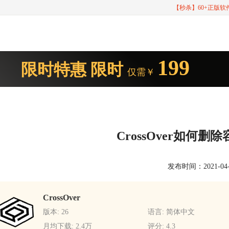
【秒杀】60+正版
199
限时特惠
限时
仅需￥
CrossOver如何
发布时间：2021-04-13
CrossOver
版本: 26
语言: 简体中文
月均下载: 2.4万
评分: 4.3