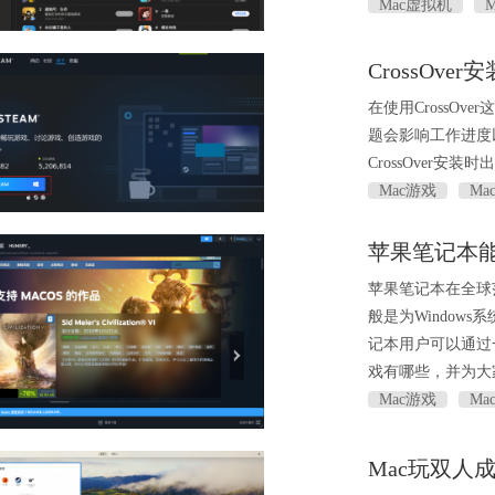
Mac虚拟机
CrossOve
在使用CrossO
题会影响工作进度以
CrossOver安
Mac游戏
Ma
苹果笔记本
苹果笔记本在全球
般是为Window
记本用户可以通过
戏有哪些，并为大
Mac游戏
Ma
Mac玩双人