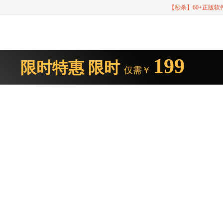
【秒杀】60+正版
199
限时特惠
限时
仅需￥
CrossOv