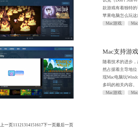
饥荒（Don't S
款游戏有着独特的
苹果电脑怎么玩这
Mac游戏
Ma
Mac支持游
随着技术的进步，越
然占据着主导地位
现Mac电脑玩Wi
多吗的相关内容。
Mac游戏
Ma
上一页
11
12
13
14
15
16
17
下一页
最后一页