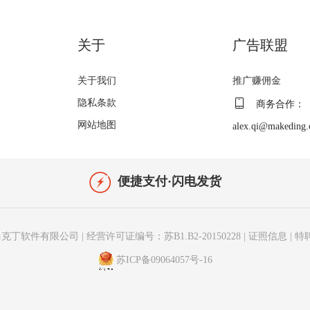
关于
广告联盟
关于我们
推广赚佣金
隐私条款
商务合作：
网站地图
alex.qi@makeding
便捷支付·闪电发货
克丁软件有限公司
|
经营许可证编号：苏B1.B2-20150228
|
证照信息
|
特
苏ICP备09064057号-16