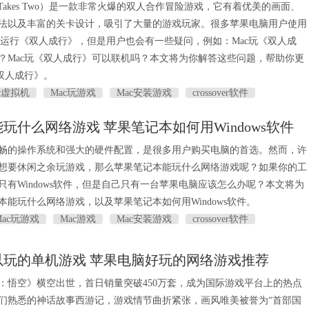
 Takes Two）是一款非常火爆的双人合作冒险游戏，它有着优美的画面、
法以及丰富的关卡设计，吸引了大量的游戏玩家。很多苹果电脑用户使用
成功实现运行《双人成行》，但是用户也会有一些疑问，例如：Mac玩《双人成
？Mac玩《双人成行》可以联机吗？本文将为你解答这些问题，帮助你更
《双人成行》。
c虚拟机
Mac玩游戏
Mac安装游戏
crossover软件
玩什么网络游戏 苹果笔记本如何用Windows软件
畅的操作系统和强大的硬件配置，是很多用户购买电脑的首选。然而，许
想要休闲之余玩游戏，那么苹果笔记本能玩什么网络游戏呢？如果你的工
只有Windows软件，但是自己只有一台苹果电脑应该怎么办呢？本文将为
本能玩什么网络游戏，以及苹果笔记本如何用Windows软件。
Mac玩游戏
Mac游戏
Mac安装游戏
crossover软件
以玩的单机游戏 苹果电脑好玩的网络游戏推荐
：悟空》横空出世，首日销量突破450万套，成为国际游戏平台上的热点
们熟悉的神话故事西游记，游戏情节曲折紧张，画风唯美被誉为“首部国