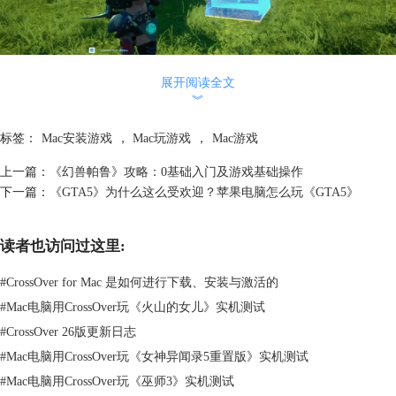
接着是
体力
。体力衡量的是你在游戏中进行采集、攀爬、游泳等动作的持
展开阅读全文
久度。如果你的体力耗尽，那么你将无法进行任何耗费体力的活动，直到
︾
你的体力恢复。体力的管理是游戏体验的重要一部分，因为合理地分配和
标签：
Mac安装游戏
，
Mac玩游戏
，
Mac游戏
使用体力能让你在关键时刻有足够的能量进行操作。
然后，我们来讨论一下
攻击力
和
防御力
。攻击力决定了你对敌人造成伤害
上一篇：
《幻兽帕鲁》攻略：0基础入门及游戏基础操作
的能力，而防御力则是你减轻敌人对你造成伤害的能力。然而，游戏中的
下一篇：
《GTA5》为什么这么受欢迎？苹果电脑怎么玩《GTA5》
很多战斗都交给帕鲁来完成，因此，将点数用在提升攻击力和防御力上可
能并无实质性益处。相反，过度关注这两个属性可能会导致生命值、体力
和负重上限等更实用的属性被忽视。
读者也访问过这里:
至于
工作速度
，就是你制作物品的快慢。尽管一种提升工作速度的方式是
通过增加这个属性，但在游戏中，帕鲁可以帮助你完成各种工作，从而释
#
CrossOver for Mac 是如何进行下载、安装与激活的
放你的手来专注于其他更重要的事情。因此，我们并不推荐玩家将属性点
#
Mac电脑用CrossOver玩《火山的女儿》实机测试
投入到提升工作速度上。
#
CrossOver 26版更新日志
最后，我们要谈谈
负重上限
。这个属性影响着你可以携带的物品数量。一
#
Mac电脑用CrossOver玩《女神异闻录5重置版》实机测试
般来说，在游戏的早期阶段，提升负重上限可以带来显著的好处，因为你
#
Mac电脑用CrossOver玩《巫师3》实机测试
需要携带大量的物品用于建设和生存。而随着游戏的进行，你会解锁新的