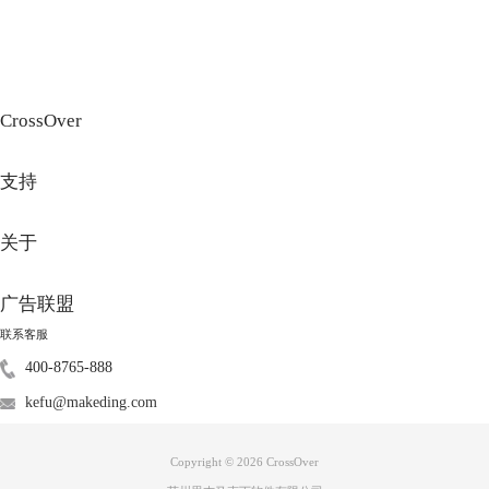
装备和技能，这时就需要做出合理的属性点调整，以获得最佳的游戏体
验。
二、《幻兽帕鲁》加点推荐
在每次升级时，我们建议你主要将属性点加入到生命值、体力及负重上限
的提升之中。尤其是在初期阶段，增加负重上限对建设和探索具有明显的
CrossOver
优势。在进入中后期，游戏中有洗点药水的设定，因此初始的属性点分配
并不会影响到后期的游戏体验。
支持
关于
广告联盟
联系客服
400-8765-888
kefu@makeding.com
至于攻击力和工作速度，这两个属性并不推荐投资。因为游戏中的很多战
Copyright © 2026
CrossOver
斗和工作都由帕鲁来完成，如果在这两项上投入属性点，可能会造成资源