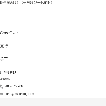
程序”，然后直接在输入栏中输入要安装的软件名称，如“CAD”，之后在
周年纪念版》《光与影 33号远征队》
搜索结果中选中要安装的那款软件，点击右下角“继续”按钮，继续安装。
CrossOver
支持
关于
广告联盟
联系客服
400-8765-888
图3：搜索应用程序
kefu@makeding.com
如上图3选择了“BuildersCAD”这款应用，进入到图4界面中，CrossOver会