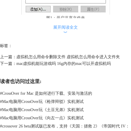
图1：开启共享文件夹
展开阅读全文
2、然后将安装文件放在本地电脑的共享文件夹中，此时打开虚拟机
︾
的“Shared Folders”中的共享文件夹，就可以找到此共享文件，之后便可以
像在原先系统上一样，打开软件安装界面进行安装。
标签：
上一篇：
虚拟机怎么用命令删除文件 虚拟机怎么用命令进入文件夹
下一篇：
mac虚拟机能玩游戏吗 16g内存的mac可以开虚拟机吗
读者也访问过这里:
#
CrossOver for Mac 是如何进行下载、安装与激活的
图2：放入共享文件夹
#
Mac电脑用CrossOver玩《枪弹辩驳》实机测试
二、Mac虚拟机怎么安装软件
#
Mac电脑用CrossOver玩《土豆兄弟》实机测试
而使用Mac系统的虚拟机，如CrossOver，安装软件则不用这么麻烦，通过
#
Mac电脑用CrossOver玩《向左一点》实机测试
CrossOver安装软件主要有两种方式。
#
crossover 26 beta测试版已发布，支持《天国：拯救 2》《帝国时代 IV：
1、从商店中直接搜索安装。打开CrossOver软件，选择“安装Windows应用