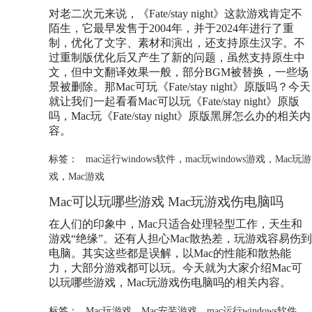
对老二次元来说，《Fate/stay night》这款游戏肯定不
陌生，它最早发售于2004年，并于2024年进行了重
制，优化了文字、素材和演出，还支持原生汉字。不
过重制版优化后又产生了新的问题，虽然支持原生中
文，但中文翻译效果一般，部分BGM被替换，一些场
景被删除。那Mac可玩《Fate/stay night》原版吗？今天
就让我们一起看看Mac可以玩《Fate/stay night》原版
吗，Mac玩《Fate/stay night》原版黑屏怎么办的相关内
容。
标签：
mac运行windows软件
，
mac玩windows游戏
，
Mac玩游
戏
，
Mac游戏
Mac可以玩哪些游戏 Mac玩游戏伤电脑吗
在人们的印象中，Mac只适合处理轻型工作，天生和
游戏“绝缘”。还有人担心Mac散热差，玩游戏容易伤到
电脑。其实这些都是误解，以Mac的性能和散热能
力，大部分游戏都可以玩。今天就为大家介绍Mac可
以玩哪些游戏，Mac玩游戏伤电脑吗的相关内容。
标签：
Mac玩游戏
，
Mac安装游戏
，
mac运行windows软件
，