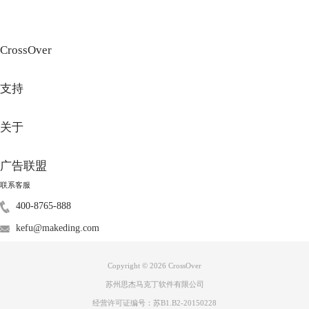
CrossOver
图3：选择安装包位置
4、然后返回“运行命令”窗口并按下“运行”按钮。您也可以使用“运行命
令”窗口的“将指令保存到面板”来
支持
关于
广告联盟
联系客服
400-8765-888
kefu@makeding.com
Copyright © 2026
CrossOver
图4：点击运行按钮
苏州思杰马克丁软件有限公司
CrossOver的使用方法非常简单，傻瓜式的一键安装功能，让用户无需伤
经营许可证编号：苏B1.B2-20150228