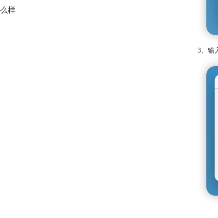
么样
3、输