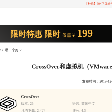
【秒杀】60+正版
199
限时特惠
限时
仅需￥
ation）哪一个好？
CrossOver和虚拟机（VMware
发布时间：2019-12-24
CrossOver
版本: 26
语言: 简体中文
月均下载: 2.4万
评分: 4.3