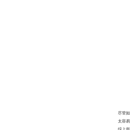
尽管如
太容易
综上所