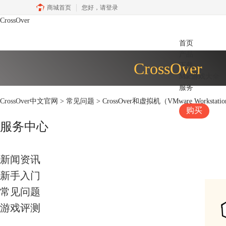
商城首页
您好，
请登录
CrossOver
首页
产品
CrossOver
下载
Mac游戏大全
服务
CrossOver中文官网
>
常见问题
> CrossOver和虚拟机（VMware Workst
购买
服务中心
新闻资讯
新手入门
常见问题
游戏评测