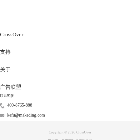
图3：我的Mac桌面
CrossOver
4、要浏览其他目录，请单击【我的电脑】。
支持
关于
广告联盟
联系客服
400-8765-888
kefu@makeding.com
图4：我的电脑
Copyright © 2026
CrossOver
5、
CrossOver
默认分配三个驱动器号，分别为：（C：）、（Y：）、