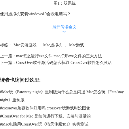
图1：双系统
使用虚拟机安装windows10会毁电脑吗？
虚拟机对Mac电脑的损耗几乎可以忽略不记了，但是虚拟机长时间占用大
展开阅读全文
量内存，可能会造成内存不足的情况。内存不足时仍然运行新的软件会导
︾
致内存调度频繁从而增加电脑发热。
标签：
Mac安装游戏
，
Mac虚拟机
，
Mac游戏
上一篇：
mac怎么运行exe文件 mac打开exe文件的三大方法
下一篇：
CrossOver软件激活码怎么获取 CrossOver软件怎么激活
读者也访问过这里:
#
Mac玩《Fate/stay night》重制版为什么总是闪退 Mac怎么玩《Fate/stay
night》重制版
#
crossover兼容软件好用吗 crossover玩游戏时没图像
图2：虚拟机
#
CrossOver for Mac 是如何进行下载、安装与激活的
最后就是类虚拟机，类虚拟机会损坏电脑吗？
#
Mac电脑用CrossOver玩《猎天使魔女1》实机测试
类虚拟机对电脑的损坏程度相比于前二者来说，损坏程度更小，甚至可以