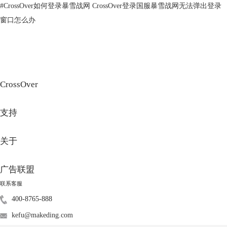
#
CrossOver如何登录暴雪战网 CrossOver登录国服暴雪战网无法弹出登录
忽略不计。类虚拟机软件不需要安装Windows镜像，只是Mac平台的一
个“小软件”。运行类虚拟机软件并不需要大量内存，由于不需要运行
窗口怎么办
windows系统，Mac电脑可以毫无压力运行“类虚拟机”，并不会影响电脑
其他进程。常用的类虚拟机软件有：CrossOver等。
CrossOver
支持
关于
图3：类虚拟机软件CrossOver
广告联盟
二、苹果电脑装win10系统好用吗
除了双系统可以安装win10之外，还可以使用虚拟机或者类虚拟机软件安
联系客服
装win10。这三种Mac电脑安装windows的方法各自有优缺点，上文已经介
400-8765-888
绍了Mac电脑安装Windows系统的缺点，如果双系统抛开损耗不谈，真的
kefu@makeding.com
好用吗？双系统安装Windows对软件的兼容性更强，性能释放更加彻底。