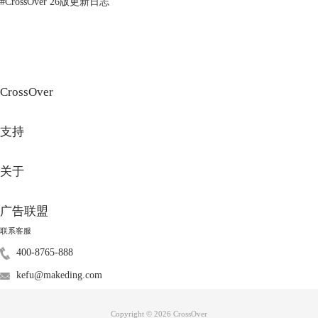
#
CrossOver 26版更新日志
图2：选择安装包路径
CrossOver
在【选择安装包】界面，通过【选择安装文件】打开访达，在【访达——
下载】位置选择已下载的梦幻西游exe格式安装包，单击【继续】便可进
支持
行安装。
3.启动游戏
关于
广告联盟
联系客服
400-8765-888
kefu@makeding.com
Copyright © 2026
CrossOver