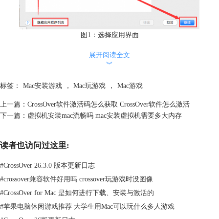
图1：选择应用界面
启动CrossOver后，单击主界面【安装windows应用程序】，在软件分类列
展开阅读全文
︾
表内选中【未列出的应用程序】，单击【继续】便可进入选择安装包界
面。
标签：
Mac安装游戏
，
Mac玩游戏
，
Mac游戏
2.选择安装包
上一篇：
CrossOver软件激活码怎么获取 CrossOver软件怎么激活
下一篇：
虚拟机安装mac流畅吗 mac安装虚拟机需要多大内存
读者也访问过这里:
#
CrossOver 26.3.0 版本更新日志
#
crossover兼容软件好用吗 crossover玩游戏时没图像
#
CrossOver for Mac 是如何进行下载、安装与激活的
#
苹果电脑休闲游戏推荐 大学生用Mac可以玩什么多人游戏