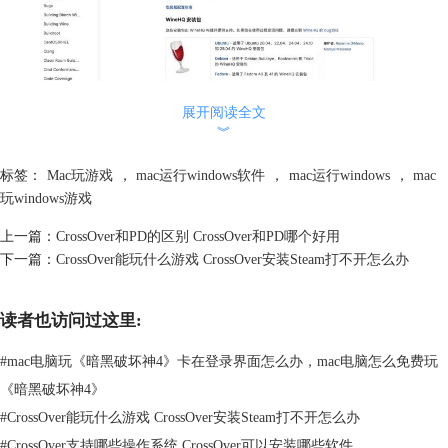
图1：Wine的下载页面，CrossOver的位置相当靠前
展开阅读全文
︾
CrossOver中文官网提供试用版本，点击免费试用即可下载体验。
标签：
Mac玩游戏
，
mac运行windows软件
，
mac运行windows
，
mac
玩windows游戏
上一篇：
CrossOver和PD的区别 CrossOver和PD哪个好用
下一篇：
CrossOver能玩什么游戏 CrossOver安装Steam打不开怎么办
读者也访问过这里:
图2：CrossOver中文官网
#
mac电脑玩《暗黑破坏神4》卡在登录界面怎么办，mac电脑怎么免费玩
CrossOver的容器面板同样内置了Wine配置，其可以管理外接硬盘、更改
《暗黑破坏神4》
文稿目录、改变DPI，也可以添加函数库顶替，通常用于添加MOD，或解
决部分游戏无法运行的问题。
#
CrossOver能玩什么游戏 CrossOver安装Steam打不开怎么办
#
CrossOver支持哪些操作系统 CrossOver可以安装哪些软件