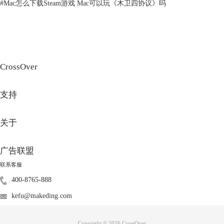
#
Mac怎么下载Steam游戏 Mac可以玩《木卫四协议》吗
图3：CrossOver支持多种游戏
CrossOver也内置了Wine配置，我们可以添加函数库顶替，也可以添加一
个外接硬盘，此外，默认情况下的文稿目录和Mac的文稿目录共用，当然
CrossOver
这个也可以更改到游戏目录里，避免干扰。
支持
关于
广告联盟
联系客服
400-8765-888
图4：Wine配置界面
kefu@makeding.com
2、PD虚拟机兼容性高，各个系统互不干扰
PD虚拟机支持安装多个系统，每个系统直接相互独立，其文稿目录不共
Copyright © 2026
CrossOver