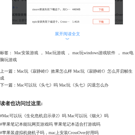
图1：下载、安装CrossOver
展开阅读全文
︾
2、打开CrossOver，搜索安装
Steam
，默认安装到本地硬盘。
标签：
Mac安装游戏
，
Mac玩游戏
，
mac玩windows游戏软件
，
mac电
脑玩游戏
上一篇：
Mac玩《寂静岭f》效果怎么样 Mac玩《寂静岭f》怎么开启帧生
成
下一篇：
Mac可以玩《头七》吗 Mac玩《头七》闪退怎么办
读者也访问过这里:
#
Mac可以玩《生化危机启示录2》吗 Mac可以玩《烟火》吗
图2：搜索、安装Steam
#
苹果笔记本能玩网页游戏吗 苹果笔记本适合打游戏吗
3、登录Steam账号，点击左下角的添加游戏”，使用购买的CDkey激活码
#
苹果装虚拟机烧机子吗，mac上安装CrossOver好用吗