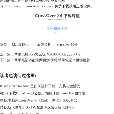
用破解版。你可以前往CrossOver中文网站
（
https://www.crossoverchina.com/
）免费下载试用正版软件。
展开阅读全文
︾
标签：
Mac虚拟机
，
mac虚拟机
，
crossover软件
上一篇：
苹果电脑玩cs怎么玩 MacBook Air玩cs卡吗
图2：CrossOver下载专区
下一篇：
苹果笔记本能玩网页游戏吗 苹果笔记本页游推荐
二、CrossOver好还是虚拟机好
在选择使用Crossover还是虚拟机来运行Windows软件时，许多用户不知道
读者也访问过这里:
如何在二者之间做出选择。接下来就为大家介绍一下二者的优点，帮助你
#
CrossOver for Mac 是如何进行下载、安装与激活的
做出选择。
1、Crossover的优点
#
如何下载CrossOver预览版，如何使用CrossOver预览版
a.不需要购买windows系统
#
Mac电脑用CrossOver玩《DmC：鬼泣》实机测试
相比于虚拟机，Crossover不需要完整的Windows操作系统,因此省去了下载
#
Mac玩《逃生》为什么黑屏 Mac怎么玩《逃生》
虚拟机、安装虚拟机的步骤。