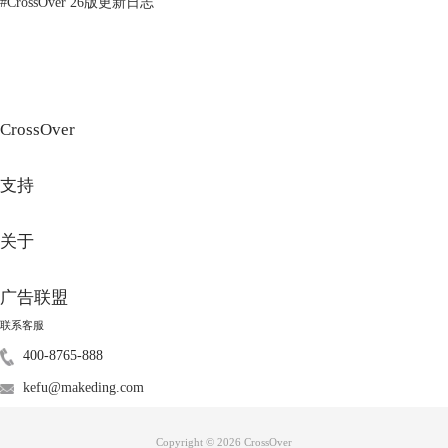
#
CrossOver 26版更新日志
CrossOver
支持
关于
图3：虚拟机下载镜像
广告联盟
b.对空间的占用比较小
虚拟机的安装文件一般在600MB，安装镜像后，最少需要5GB存储空间。
联系客服
另外，要想流畅运行虚拟机，至少需要16G内存空间。而CrossOver不需要
400-8765-888
那么高配置，CrossOver24安装包仅351MB,即使电脑配置只有8GB也可以
kefu@makeding.com
流畅运行。
Copyright © 2026
CrossOver