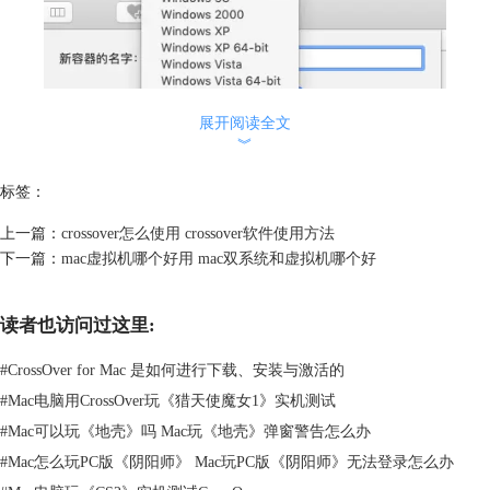
展开阅读全文
︾
标签：
上一篇：
crossover怎么使用 crossover软件使用方法
图2：选择操作系统
下一篇：
mac虚拟机哪个好用 mac双系统和虚拟机哪个好
3、等待容器创建完成后，操作系统也就安装好了，点击容器列表中的新
容器右侧的问号，可以看到该容器的类型为Windows 10，状态为就绪状
读者也访问过这里:
态。
#
CrossOver for Mac 是如何进行下载、安装与激活的
#
Mac电脑用CrossOver玩《猎天使魔女1》实机测试
#
Mac可以玩《地壳》吗 Mac玩《地壳》弹窗警告怎么办
#
Mac怎么玩PC版《阴阳师》 Mac玩PC版《阴阳师》无法登录怎么办