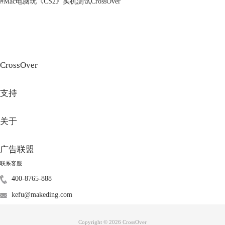
#
Mac电脑玩《CS2》实机测试CrossOver
CrossOver
图3：查看容器
支持
4、查看该容器的文件视图，如图4。其中“drive_c”对应C盘，可以看到C
盘中已经自动生成了Program Files和users的文件夹，以及自动安装有ie浏
览器。大家可以在该容器操作系统中安装运行软件，创建文件。
关于
广告联盟
联系客服
400-8765-888
kefu@makeding.com
图4：容器文件列表
Copyright © 2026
CrossOver