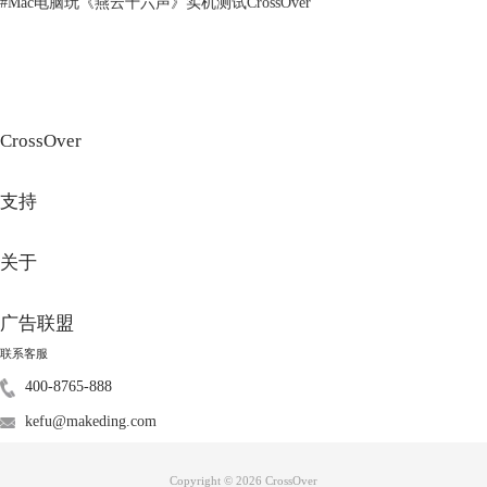
#
Mac电脑玩《燕云十六声》实机测试CrossOver
图2：导入exe文件
除了直接在CrossOver分类列表中查找游戏外，还可以直接下载exe格式的
CrossOver
游戏安装包，然后通过【未列出的应用程序】将游戏安装包导入
CrossOver进行安装。这种方式几乎可以安装所有Windows应用程序，较通
支持
过分类列表安装更直接。
2.安装游戏
关于
广告联盟
联系客服
400-8765-888
kefu@makeding.com
Copyright © 2026
CrossOver