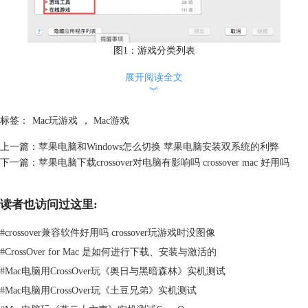
图1：游戏分类列表
首先，我们来看CrossOver提供了哪些游戏的下载安装。启动CrossOver，
展开阅读全文
︾
单击主界面【安装Windows应用程序】，单击【显示应用程序列表】，在
应用分类列表中展开【游戏】分类便可根据不同分类找到需要下载安装的
标签：
Mac玩游戏
，
Mac游戏
游戏。
（2）导入游戏安装包
上一篇：
苹果电脑和Windows怎么切换 苹果电脑安装双系统的利弊
下一篇：
苹果电脑下载crossover对电脑有影响吗 crossover mac 好用吗
读者也访问过这里:
#
crossover兼容软件好用吗 crossover玩游戏时没图像
#
CrossOver for Mac 是如何进行下载、安装与激活的
#
Mac电脑用CrossOver玩《奥日与黑暗森林》实机测试
#
Mac电脑用CrossOver玩《土豆兄弟》实机测试