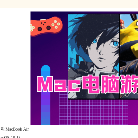
:MacBook Air
cOS 10.13