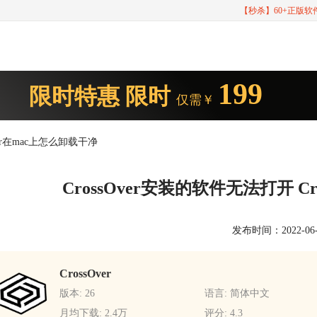
【秒杀】60+正版
199
限时特惠
限时
仅需￥
Over在mac上怎么卸载干净
CrossOver安装的软件无法打开 C
发布时间：2022-06-28
CrossOver
版本: 26
语言: 简体中文
月均下载: 2.4万
评分: 4.3