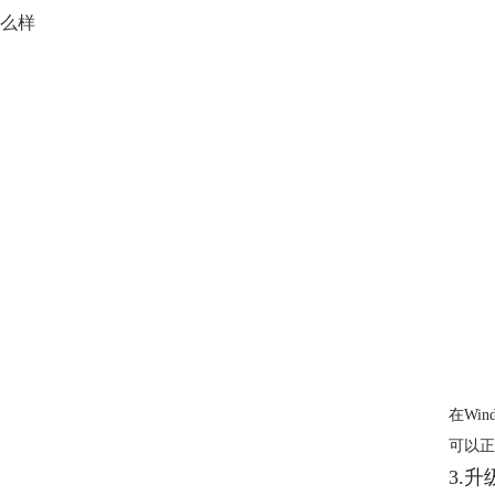
么样
在Win
可以正
3.