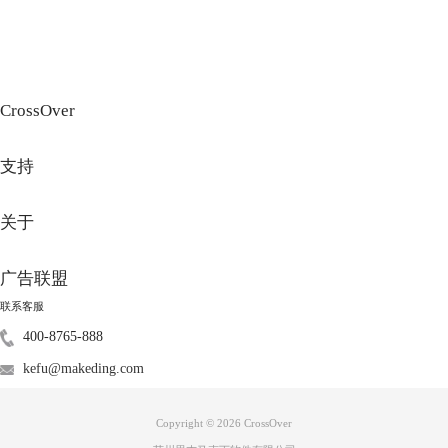
通常不建议选择【仅主机模式】，因为此连接模式虚拟机无网络。
二、苹果虚拟机怎么下载软件
苹果虚拟机下载软件的方式与原生windows系统下载软件没什么区别，可
以直接通过搜索，或下载软件的应用下载。
1.搜索
CrossOver
支持
关于
广告联盟
联系客服
400-8765-888
kefu@makeding.com
Copyright © 2026
CrossOver
图3：搜索结果