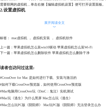
需要联网的虚拟机，单击右侧【编辑虚拟机设置】便可打开设置面板。
2.设置虚拟机
展开阅读全文
︾
标签：
mac虚拟机
，
虚拟机安装
，
虚拟机软件
上一篇：
苹果虚拟机怎么装win10驱动 苹果虚拟机怎么装Wi-Fi
下一篇：
苹果虚拟机怎么删除软件 苹果虚拟机怎么删除干净
读者也访问过这里:
#
CrossOver for Mac 是如何进行下载、安装与激活的
图2：设置网络
#
如何下载CrossOver预览版，如何使用CrossOver预览版
单击左侧设置项目列表内【网络适配器】，在右侧选择网络连接方式即
#
Mac电脑用CrossOver玩《DmC：鬼泣》实机测试
可。关于网络连接方式的选择，可以根据自己需求选择，主要使用的方式
#
Mac玩《逃生》为什么黑屏 Mac怎么玩《逃生》
有两种，即【桥接模式】和【NAT模式】，桥接模式可以生成独立的IP地
址；NAT模式则与主机使用同一个IP地址。
#
Mac怎么玩PC版《阴阳师》 Mac玩PC版《阴阳师》无法登录怎么办