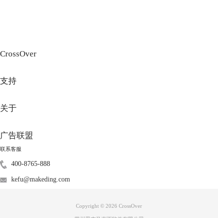
CrossOver
支持
关于
图3：安装软件到新容器
广告联盟
3、选择“未列出的应用程序”，点击继续。
联系客服
400-8765-888
kefu@makeding.com
Copyright © 2026
CrossOver