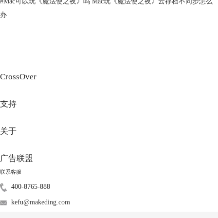
#
Mac可以玩《魔法使之夜》吗 Mac玩《魔法使之夜》云存档不同步怎么
办
图3
MONSTER HUNTER RISE
CrossOver
二、Mac电脑怎么玩怪物猎人卡吗
下面是个人的关于怪物猎人的游戏经验：
支持
1、游戏设置。
在开始猎人游戏前，我会先对按键进行设置。
如下图根据我自己的游戏习
关于
惯设置快捷键。
广告联盟
联系客服
400-8765-888
kefu@makeding.com