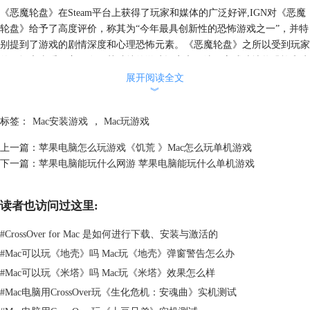
《恶魔轮盘》在Steam平台上获得了玩家和媒体的广泛好评,IGN对《恶魔
轮盘》给予了高度评价，称其为“今年最具创新性的恐怖游戏之一”，并特
别提到了游戏的剧情深度和心理恐怖元素。《‌恶魔轮盘》‌之所以受到玩家
的好评和喜爱，‌主要在于其独特的游戏设定和玩法。它成功地将恐怖和生
存元素结合在一起，创造了一个令人难以忘怀的游戏体验。不论是资深玩
展开阅读全文
︾
家还是新手，都能在这款游戏中找到独特的乐趣和挑战。
标签：
Mac安装游戏
，
Mac玩游戏
上一篇：
苹果电脑怎么玩游戏《饥荒 》Mac怎么玩单机游戏
下一篇：
苹果电脑能玩什么网游 苹果电脑能玩什么单机游戏
读者也访问过这里:
#
CrossOver for Mac 是如何进行下载、安装与激活的
#
Mac可以玩《地壳》吗 Mac玩《地壳》弹窗警告怎么办
#
Mac可以玩《米塔》吗 Mac玩《米塔》效果怎么样
#
Mac电脑用CrossOver玩《生化危机：安魂曲》实机测试