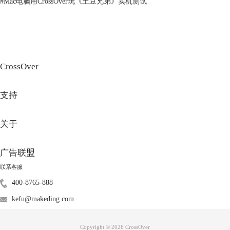
#
Mac电脑用CrossOver玩《土豆兄弟》实机测试
图2：Steam玩家评价
CrossOver
二、《恶魔轮盘》怎么在苹果电脑玩
支持
《恶魔轮盘》是一款集恐怖、生存、心理恐怖和解谜元素于一体的综合性
游戏。无论是喜欢紧张刺激的恐怖游戏，还是对心理深层次探讨感兴趣的
玩家，都能在《恶魔轮盘》中找到满足感。它不仅为玩家提供一种深度的
关于
互动体验，更加激发了玩家的思考和探索欲。然而截至目前，《恶魔轮
盘》没有推出官方的Mac版本。但通过以下的方法，Mac用户仍然可以体
广告联盟
验到这款经典游戏。
方法一、使用虚拟机
联系客服
使用虚拟机软件，如Parallels Desktop或VMware Fusion。这些软件允许用
400-8765-888
户在macOS环境下运行Windows虚拟机。虽然这种方法的设置还可以，但
kefu@makeding.com
由于资源分配问题，虚拟机的游戏性能通常不如直接通过Crossover安装
Steam后的游戏性能，广大玩家绝大多数选择CrossOver畅玩这个游戏。
方法二：使用CrossOver
Copyright © 2026
CrossOver