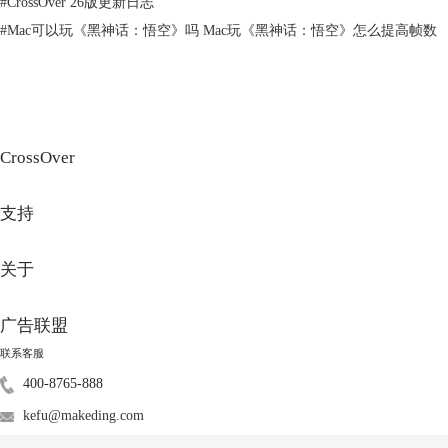
#
CrossOver 26版更新日志
#
Mac可以玩《黑神话：悟空》吗 Mac玩《黑神话：悟空》怎么提高帧数
图3：游戏手柄
第二步：打开CrossOver
启动CrossOver软件，如果你还未安装Steam，可以通过CrossOver的“安
装”功能来搜索安装Steam。在安装过程中，和Windows版的Steam安装流
程相同，保持默认路径即可。
CrossOver
支持
关于
广告联盟
联系客服
400-8765-888
图4：安装Steam
kefu@makeding.com