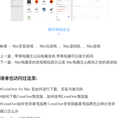
展开阅读全文
图2：游戏控制器
︾
二、CrossOver里的Steam怎么连接手柄
标签：
Mac安装游戏
，
Mac玩游戏
，
Mac虚拟机
，
Mac游戏
知道了CrossOver支持手柄后，接下来我们来看一下CrossOver里的Steam怎
么连接手柄。连接手柄到CrossOver里的Steam并不复杂，以下是详细的步
上一篇：
苹果电脑怎么玩电脑游戏 苹果电脑可以接主机吗
骤：
下一篇：
Mac电脑里的游戏模拟器怎么装 Mac电脑怎么模拟之前的老游戏
第一步：准备手柄
首先，确保你的手柄与Mac兼容。常见的手柄如Xbox手柄和PlayStation手
读者也访问过这里:
柄大多支持Mac。也有部分手柄不支持Mac电脑，在连接之前，建议你查
看手柄的说明书，了解如何配对和连接。
#
CrossOver for Mac 是如何进行下载、安装与激活的
#
如何下载CrossOver预览版，如何使用CrossOver预览版
#
CrossOver如何登录暴雪战网 CrossOver登录国服暴雪战网无法弹出登录
窗口怎么办