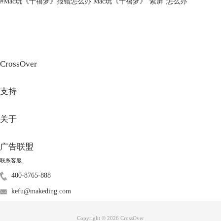
#
Mac玩《千禧梦》报错怎么办 Mac玩《千禧梦》“紫屏”怎么办
图3 CrossOver系统兼容性
二、CrossOver游戏兼容不了怎么办
当我们发现
在Mac电脑通过CrossOver运行游戏却无法顺利运行时，首先检
CrossOver
查下自己玩的游戏是否已经被CrossOver软件收录，然后再进行下一步的
检查：
1、检查电脑是否是M系列芯片
支持
确认我们的电脑是否为M系列芯片的，再将MacOS系统和CrossOver软件
均更新到最新版本。如果你的电脑是老的 intel 芯片的，建议直接双系
关于
统。
广告联盟
联系客服
400-8765-888
kefu@makeding.com
Copyright © 2026
CrossOver