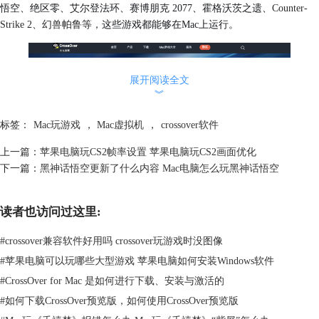
悟空、绝区零、艾尔登法环、赛博朋克 2077、霍格沃茨之遗、
Counter-
Strike 2、幻兽帕鲁等，
这些游戏都能够在Mac上运行。
展开阅读全文
︾
标签：
Mac玩游戏
，
Mac虚拟机
，
crossover软件
上一篇：
苹果电脑玩CS2帧率设置 苹果电脑玩CS2画面优化
图2 CrossOver游戏大全
下一篇：
黑神话悟空更新了什么内容 Mac电脑怎么玩黑神话悟空
同时，CrossOver还支持多种Mac OS版本，具体兼容情况如下图所示，更
多详细的内容可在
CrossOver产品
页面进行查看。
读者也访问过这里:
#
crossover兼容软件好用吗 crossover玩游戏时没图像
#
苹果电脑可以玩哪些大型游戏 苹果电脑如何安装Windows软件
#
CrossOver for Mac 是如何进行下载、安装与激活的
#
如何下载CrossOver预览版，如何使用CrossOver预览版