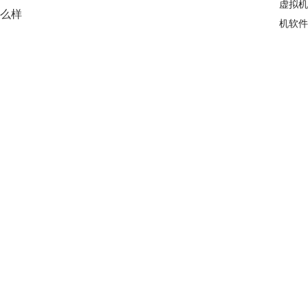
虚拟机
么样
机软件