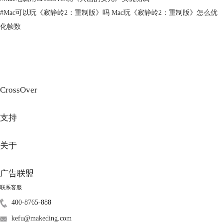
#
Mac可以玩《寂静岭2：重制版》吗 Mac玩《寂静岭2：重制版》怎么优
化帧数
CrossOver
图2：CrossOver玩幻兽帕鲁
此外，CrossOver针对游戏进行了专门的优化，在苹果M系列芯片设备
支持
上，CrossOver表现尤为出色，加上这些芯片强大的性能，用户能够获得
不错的游戏体验。注意：畅玩游戏需要M系列芯片电脑，升级到最新
关于
macOS系统，并打开CrossOver-高级设置中的【D3DMetal】和【ESync】
选项。
广告联盟
联系客服
400-8765-888
kefu@makeding.com