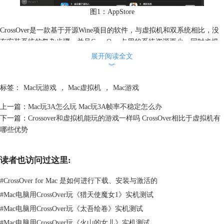
图1：AppStore
CrossOver是一款基于开源Wine项目的软件，与虚拟机和双系统相比，没
有安装系统的复杂步骤，并且CrossOver占用的系统资源更少，同时也提
供了出色的性能表现。
展开阅读全文
︾
标签：
Mac玩游戏
，
Mac虚拟机
，
Mac游戏
上一篇：
Mac玩3A怎么玩 Mac玩3A帧率不稳定怎么办
下一篇：
Crossover和虚拟机能玩的游戏一样吗 CrossOver相比于虚拟机有
哪些优势
图1：CrossOver
读者也访问过这里:
CrossOver的最大优势在于它不需要重启（双系统需要重启才能切换系
统），也不需要安装完整的Windows系统。在以前，我们使用Boot Camp
#
CrossOver for Mac 是如何进行下载、安装与激活的
或虚拟机在苹果笔记本上玩Windows游戏，会耗费大量系统资源，导致游
#
Mac电脑用CrossOver玩《猎天使魔女1》实机测试
戏卡顿、体验感不佳。相比之下，CrossOver只需安装在电脑上，用户即
可下载运行想玩的游戏，十分方便。
#
Mac电脑用CrossOver玩《太吾绘卷》实机测试
#
Mac电脑用CrossOver玩《火山的女儿》实机测试