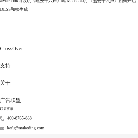
#
Macbook可以玩《燕云十六声》吗 Macbook玩 《燕云十六声》如何开启
并安装运行。
DLSS和帧生成
CrossOver
支持
图3 魔兽世界
关于
它还支持许多Windows游戏，例如：《幻兽帕鲁》《赛博朋克2077》《艾
尔登法环》等。你可以前往CrossOver中文网站下载安装这款软件。安装
广告联盟
后，你可以搜索你想玩的游戏，查看是否可以运行。
联系客服
400-8765-888
kefu@makeding.com