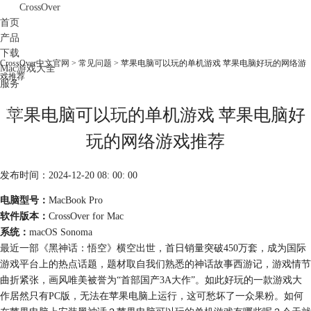
CrossOver
首页
产品
下载
CrossOver中文官网
>
常见问题
> 苹果电脑可以玩的单机游戏 苹果电脑好玩的网络游
Mac游戏大全
戏推荐
服务
购买
苹果电脑可以玩的单机游戏 苹果电脑好
玩的网络游戏推荐
发布时间：2024-12-20 08: 00: 00
电脑型号：
MacBook Pro
软件版本：
CrossOver for Mac
系统：
macOS Sonoma
最近一部《黑神话：悟空》横空出世
，首日销量突破450万套，成为国际
游戏平台上的热点话题，题材取自我们熟悉的神话故事西游记，游戏情节
曲折紧张，画风唯美被誉为“首部国产3A大作”。如此好玩的一款游戏大
作居然只有PC版，无法在苹果电脑上运行，这可愁坏了一众果粉。如何