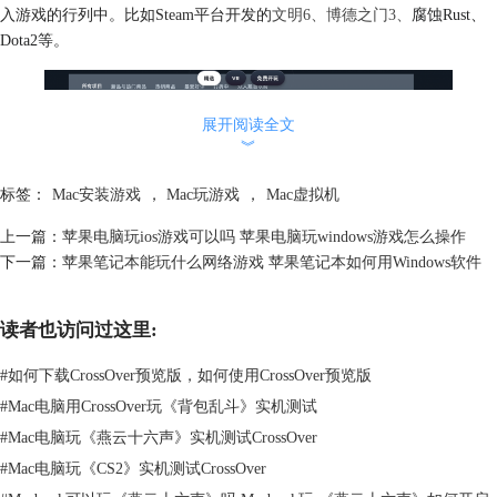
入游戏的行列中。比如Steam平台开发的
文明6、博德之门3、
腐蚀Rust、
Dota2等。
展开阅读全文
︾
标签：
Mac安装游戏
，
Mac玩游戏
，
Mac虚拟机
上一篇：
苹果电脑玩ios游戏可以吗 苹果电脑玩windows游戏怎么操作
下一篇：
苹果笔记本能玩什么网络游戏 苹果笔记本如何用Windows软件
读者也访问过这里:
图2 Steam游戏推荐
#
如何下载CrossOver预览版，如何使用CrossOver预览版
二、苹果电脑好玩的网络游戏推荐
遗憾的是Steam上仍然有许多好玩的游戏只对Windows开放。
怎么可以运
#
Mac电脑用CrossOver玩《背包乱斗》实机测试
行那些仅支持Windows的游戏呢？在这里我推荐使用CrossOver。
#
Mac电脑玩《燕云十六声》实机测试CrossOver
CrossOver可以让用户在macOS上运行只支持Windows的游戏和应用程序。
#
Mac电脑玩《CS2》实机测试CrossOver
我们可以从Steam上下载喜爱的游戏安装包，然后使用CrossOver创建容器