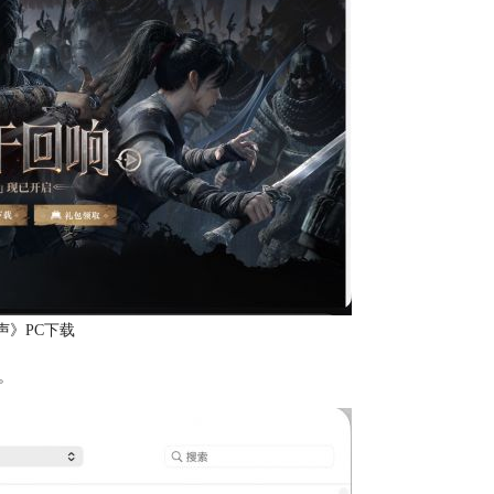
声》PC下载
。