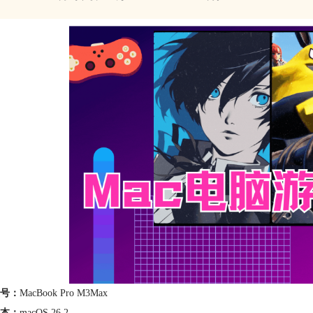
号：
MacBook Pro M3Max
本：
macOS 26.2