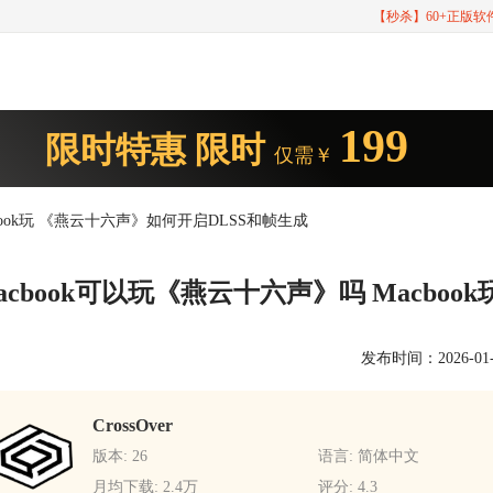
【秒杀】60+正版
199
限时特惠
限时
仅需￥
cbook玩 《燕云十六声》如何开启DLSS和帧生成
acbook可以玩《燕云十六声》吗 Macbo
发布时间：2026-01-16
CrossOver
版本: 26
语言: 简体中文
月均下载: 2.4万
评分: 4.3