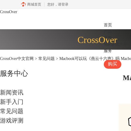
商城首页
您好，
请登录
CrossOver
首页
产品
CrossOver
下载
Mac游戏大全
服务
CrossOver中文官网
>
常见问题
> Macbook可以玩《燕云十六声》吗 Ma
购买
服务中心
M
新闻资讯
新手入门
常见问题
游戏评测