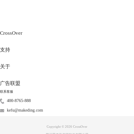
CrossOver
支持
图3：创建虚拟机
打开选择的虚拟机软件，按照指示创建一个新的虚拟机。在创建虚拟机过
关于
程中，我们需要选择虚拟机的配置，包括内存、处理器核心数和硬盘空间
等。
广告联盟
第四步，安装Windows操作系统
联系客服
400-8765-888
kefu@makeding.com
Copyright © 2026
CrossOver