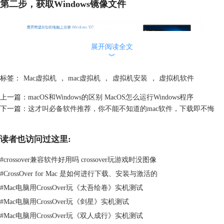
第二步，获取Windows镜像文件
展开阅读全文
︾
标签：
Mac虚拟机
，
mac虚拟机
，
虚拟机安装
，
虚拟机软件
上一篇：
macOS和Windows的区别 MacOS怎么运行Windows程序
图2：获取镜像文件
下一篇：
这才叫必备软件推荐，你不能不知道的mac软件，下载即不悔
在安装虚拟机之前，我们还需要获得Windows操作系统的镜像文件（通常
是一个ISO文件），该文件可以从微软官方网站上购买或下载。
读者也访问过这里:
第三步，创建虚拟机
#
crossover兼容软件好用吗 crossover玩游戏时没图像
#
CrossOver for Mac 是如何进行下载、安装与激活的
#
Mac电脑用CrossOver玩《太吾绘卷》实机测试
#
Mac电脑用CrossOver玩《剑星》实机测试
#
Mac电脑用CrossOver玩《双人成行》实机测试