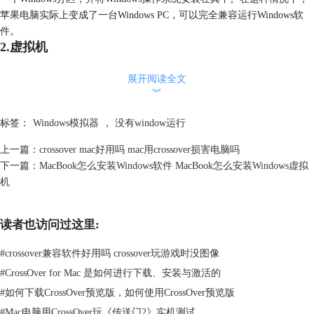
苹果电脑实际上变成了一台Windows PC，可以完全兼容运行Windows软
件。
2.虚拟机
展开阅读全文
︾
标签：
Windows模拟器
，
没有window运行
上一篇：
crossover mac好用吗 mac用crossover损害电脑吗
下一篇：
MacBook怎么安装Windows软件 MacBook怎么安装Windows虚拟
机
读者也访问过这里:
图2：Parallels Desktop
#
crossover兼容软件好用吗 crossover玩游戏时没图像
虚拟机软件可以在苹果电脑的Mac OS环境中模拟运行Windows操作系统。
#
CrossOver for Mac 是如何进行下载、安装与激活的
用户可以安装虚拟机软件，并在虚拟机中创建一个完整的Windows系统。
#
如何下载CrossOver预览版，如何使用CrossOver预览版
通过这种方式，用户可以在苹果电脑的桌面上打开一个窗口，里面是一个
#
Mac电脑用CrossOver玩《传送门2》实机测试