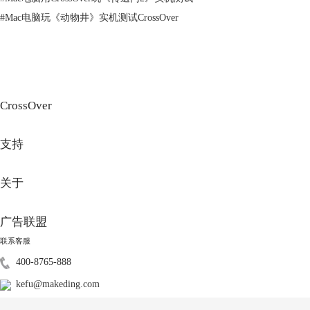
独立的Windows操作系统，从而可以运行Windows软件。一些常见的虚拟
#
Mac电脑玩《动物井》实机测试CrossOver
机软件包括VMware Fusion和Parallels Desktop。
二、苹果电脑怎么运行Windows软件
除了上面介绍的使用双系统和虚拟机外，我们还可以借助基于Wine开发
的类虚拟机软件CrossOver。下面我们来看如何在苹果电脑使用CrossOver
运行Windows软件吧。
CrossOver
支持
关于
广告联盟
联系客服
400-8765-888
图3：软件首页
kefu@makeding.com
使用CrossOver非常简单。用户只需在苹果电脑上安装CrossOver软件，并