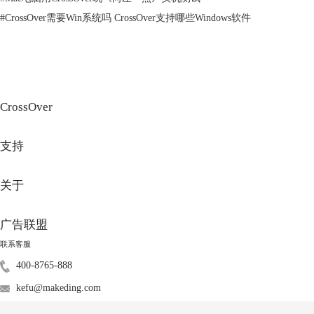
图2：Steam中的评价
#
CrossOver需要Win系统吗 CrossOver支持哪些Windows软件
使用CrossOver下载安装Steam非常简单，成功安装CrossOver后，启动软
件，可以在软件首页找到Steam安装包，直接下载安装便可。
CrossOver
支持
关于
广告联盟
图3：CrossOver推荐界面
联系客服
成功安装Steam后，打开Steam登录账户，在Steam中可以下载《模拟人生
400-8765-888
4》，成功安装后便能畅玩游戏了。
kefu@makeding.com