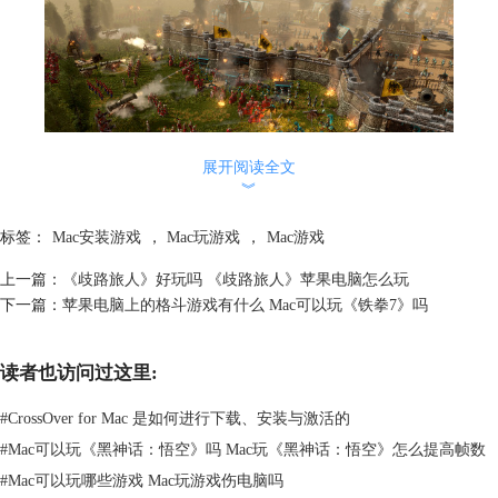
展开阅读全文
︾
标签：
Mac安装游戏
，
Mac玩游戏
，
Mac游戏
图2：游戏界面
上一篇：
《歧路旅人》好玩吗 《歧路旅人》苹果电脑怎么玩
《帝国时代 III：决定版》不仅注重战略层面的考量，还在细节上进行了
下一篇：
苹果电脑上的格斗游戏有什么 Mac可以玩《铁拳7》吗
精心雕琢。游戏中的画面精美，历史氛围浓厚，让玩家仿佛置身于那个时
代。同时，游戏的音效和配乐也为玩家营造出了一种身临其境的感觉。
读者也访问过这里:
#
CrossOver for Mac 是如何进行下载、安装与激活的
#
Mac可以玩《黑神话：悟空》吗 Mac玩《黑神话：悟空》怎么提高帧数
图3：IGN中的评分
#
Mac可以玩哪些游戏 Mac玩游戏伤电脑吗