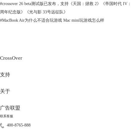
《帝国时代 III：决定版》在保留了系列核心魅力的同时，在技术与内容
#
crossover 26 beta测试版已发布，支持《天国：拯救 2》《帝国时代 IV：
上有所革新，受到了一部分媒体的高度评价。Steam上出现了“褒贬不
周年纪念版》《光与影 33号远征队》
一”的评价。许多玩家赞赏游戏的视觉效果升级和对经典游戏的现代化改
#
MacBook Air为什么不适合玩游戏 Mac mini玩游戏怎么样
进，认为它是重温经典或新接触系列的典范。在
IGN中也给出了6分的评
价，认为游戏在新画面、用户界面(UI)、音效和内容方面相比原作有所提
升。
二、《帝国时代 III：决定版》Mac安装教程
在 Mac 上安装《帝国时代 III：决定版》，我们可以通过 CrossOver 来实
现。以下是具体的安装步骤。
CrossOver
1.安装 CrossOver
前往 CrossOver中文网站，下载并安装适合你Mac版本的CrossOver。
支持
2.使用 CrossOver 安装 Steam
打开CrossOver，点击“安装 Windows 应用程序”。
关于
广告联盟
联系客服
400-8765-888