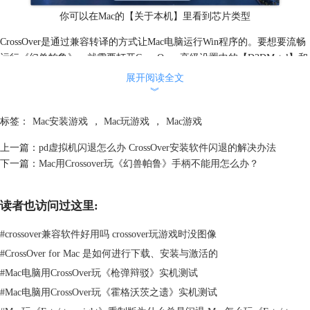
你可以在Mac的【关于本机】里看到芯片类型
CrossOver是通过兼容转译的方式让Mac电脑运行Win程序的。要想要流畅
运行《幻兽帕鲁》，就需要打开CrossOver-高级设置中的【D3DMetal】和
【ESync】选项，这样就能解决软件黑屏、打开没声音等问题，也能提高
展开阅读全文
一些帧数。
︾
标签：
Mac安装游戏
，
Mac玩游戏
，
Mac游戏
上一篇：
pd虚拟机闪退怎么办 CrossOver安装软件闪退的解决办法
下一篇：
Mac用Crossover玩《幻兽帕鲁》手柄不能用怎么办？
读者也访问过这里:
#
crossover兼容软件好用吗 crossover玩游戏时没图像
#
CrossOver for Mac 是如何进行下载、安装与激活的
#
Mac电脑用CrossOver玩《枪弹辩驳》实机测试
另外《幻兽帕鲁》目前游戏还在ea测试阶段，游戏本身优化就很一般，加
#
Mac电脑用CrossOver玩《霍格沃茨之遗》实机测试
上Mac兼容带来的性能损耗，所以运行起来会卡。玩家可以通过调低分辨