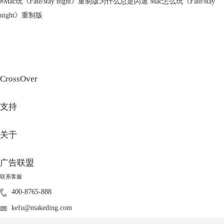
#
Mac玩《Fate/stay night》重制版为什么总是闪退 Mac怎么玩《Fate/stay
率和画质的方式来提高帧率，或者等游戏厂商进一步优化软件。
如果您的电脑是Air系列或者8g内存的版本，由于散热、缓存、性能释放
night》重制版
等问题，玩起来很吃力。建议先
试用
感受一下实机效果。
CrossOver
支持
关于
总结一下，要想提高《幻兽帕鲁》游戏帧率，你可以尝试：
广告联盟
1、打开CrossOver-高级设置中【D3DMetal】和【ESync】选项
2、调低游戏分辨率和画质
联系客服
3、等待游戏厂商优化软件
400-8765-888
4、升级Mac（至少Pro及以上芯片，16G内存；推荐32G及以上内存）
kefu@makeding.com
CrossOver无法打开D3DMetal是为什么？
D3DMetal是CrossOver 23版的新功能，支持
运行DirectX 11和DirectX 12的