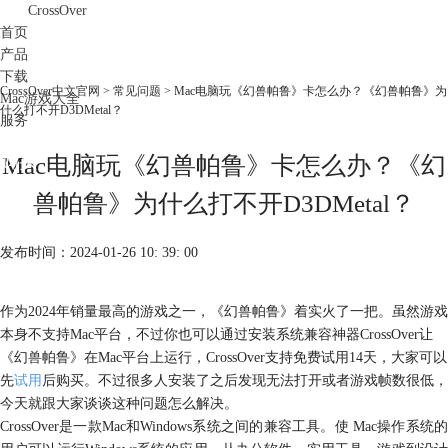
CrossOver
首页
产品
下载
CrossOver中文官网
>
常见问题
> Mac电脑玩《幻兽帕鲁》卡怎么办？《幻兽帕鲁》为
Mac游戏大全
什么打不开D3DMetal？
服务
购买
Mac电脑玩《幻兽帕鲁》卡怎么办？《幻
兽帕鲁》为什么打不开D3DMetal？
发布时间：2024-01-26 10: 39: 00
作为2024年销量最高的游戏之一，《幻兽帕鲁》着实火了一把。虽然游戏
本身不支持Mac平台，不过你也可以通过安装系统兼容神器CrossOver让
《幻兽帕鲁》在Mac平台上运行，CrossOver支持免费试用14天，大家可以
先
试用
后购买。不过很多人安装了之后发现无法打开或者游戏帧数很低，
今天就跟大家谈谈这种问题怎么解决。
CrossOver是一款Mac和Windows系统之间的兼容工具。使 Mac操作系统的