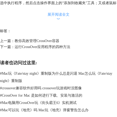
选中执行程序，然后点击操作界面上的“添加到收藏夹”工具；又或者鼠标
右键菜单选择“添加到收藏夹”，即可把该程序的执行程序添加到收藏夹
展开阅读全文
了。
︾
标签：
上一篇：
教你高效管理CrossOver容器
下一篇：
运行CrossOver应用程序的四种方法
读者也访问过这里:
#
Mac玩《Fate/stay night》重制版为什么总是闪退 Mac怎么玩《Fate/stay
图2：添加应用程序到收藏夹
night》重制版
#
crossover兼容软件好用吗 crossover玩游戏时没图像
三、清空并重建程序菜单
#
CrossOver for Mac 是如何进行下载、安装与激活的
在某些情况下，安装好的应用程序没有在操作界面的“程序”中显示图标，
这时就需要使用“清空并重建程序菜单”功能，可以把没有显现的应用程序
#
Mac电脑用CrossOver玩《街头霸王6》实机测试
的图标显示出来。
#
Mac可以玩《地壳》吗 Mac玩《地壳》弹窗警告怎么办
在CrossOver软件平台的下拉菜单点击“配置”，选择“清空并重建程序菜