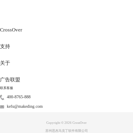
单”，在弹出框中选择“重建”。操作界面的“程序”区域就会显示“正在加
载”，然后所有曾经存在或者被删除的应用程序都会显示出来。
CrossOver
支持
关于
广告联盟
图3：清空并重建程序菜单
联系客服
四、卸载程序
400-8765-888
很多Windows应用程序都自带有卸载工具，可以把应用程序卸载掉。但在
kefu@makeding.com
CrossOver容器中，不建议运行应用程序自带的卸载工具对程序进行卸
载。
Copyright © 2026
CrossOver
在CrossOver容器的Windows中，有一个uninstall.exe的执行文件，这个文件
相当于Windows的卸载工具，小伙伴要用这个卸载工具卸载安装好的应用
苏州思杰马克丁软件有限公司