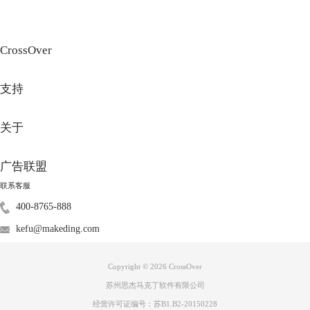
CrossOver
支持
关于
广告联盟
联系客服
400-8765-888
图3：安装软件
kefu@makeding.com
4）最后再次尝试打开Crossover，就不会出现提示了。
2、升级系统
Copyright © 2026
CrossOver
Mac OS现在默认包含X11库CrossOver需求，我们只要将系统直接更新就
苏州思杰马克丁软件有限公司
可以了。
经营许可证编号：苏B1.B2-20150228
以上就是打开CrossOver提示X11缺失怎么办？的解决方法，希望对大家有