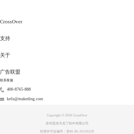
图3 ：macbook系统允许VMware Fusion载入
成功打开VMware Fusion软件后，并得到以下这个界面：
CrossOver
支持
关于
广告联盟
联系客服
400-8765-888
图4 ：VMware Fusion安装界面
kefu@makeding.com
如果已经成功获取VMware Fusion许可证密钥，直接输入即可；如若还没
有，那点击下方的购买，再进行到下一步。许可证密钥输入完毕后，会再
Copyright © 2026
CrossOver
次被提醒输入一次macbook系统密码，之后我们会看到下面这样的界面，
苏州思杰马克丁软件有限公司
点击【完成】，那这款macbook虚拟机软件就算安装成功了。
经营许可证编号：苏B1.B2-20150228