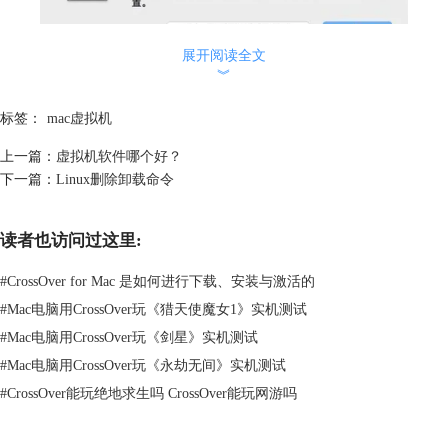
展开阅读全文
图2 ：macbook系统扩展已被阻止
︾
这时候，我们要打开安全性偏好设置，点击红框内的【允许】。
标签：
mac虚拟机
上一篇：
虚拟机软件哪个好？
下一篇：
Linux删除卸载命令
读者也访问过这里:
#
CrossOver for Mac 是如何进行下载、安装与激活的
#
Mac电脑用CrossOver玩《猎天使魔女1》实机测试
#
Mac电脑用CrossOver玩《剑星》实机测试
#
Mac电脑用CrossOver玩《永劫无间》实机测试
#
CrossOver能玩绝地求生吗 CrossOver能玩网游吗