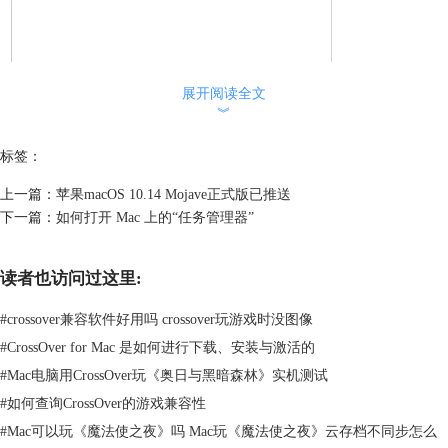
展开阅读全文
︾
标签：
图1：CrossOver自带兼容软件列表
无缝快速使用：我们可以从dock直接启动Windows应用，像本地应用一样
上一篇：
苹果macOS 10.14 Mojave正式版已推送
支持复制粘贴、传输文件、快捷键等操作。
下一篇：
如何打开 Mac 上的“任务管理器”
多容器共存：CrossOver中安装的Windows软件都在对应的容器中，容器就
好比一个系统，有自己单独的设置和注册表，不会互相影响，所以我们可
以运行不同的软件、使用不同的设置；
读者也访问过这里:
#
crossover兼容软件好用吗 crossover玩游戏时没图像
#
CrossOver for Mac 是如何进行下载、安装与激活的
#
Mac电脑用CrossOver玩《奥日与黑暗森林》实机测试
#
如何查询CrossOver的游戏兼容性
#
Mac可以玩《魔法使之夜》吗 Mac玩《魔法使之夜》云存档不同步怎么