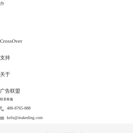
办
CrossOver
支持
关于
广告联盟
图2：多容器支持
超高性价比：不必购买Windows授权，比虚拟机更简单，比双系统更方
联系客服
便。
400-8765-888
虚拟机——以Parallels Desktop为例
kefu@makeding.com
Parallels Desktop可以在macOS上无缝运行各种Windows系统和软件，而不
会拖慢macOS 运行速度。软件简单易用，可快速安装系统，还附带丰富
的一键式工具，能为你带来优雅的双系统体验。