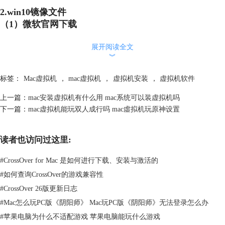
2.win10镜像文件
（1）微软官网下载
展开阅读全文
︾
标签：
Mac虚拟机
，
mac虚拟机
，
虚拟机安装
，
虚拟机软件
上一篇：
mac安装虚拟机有什么用 mac系统可以装虚拟机吗
下一篇：
mac虚拟机能玩双人成行吗 mac虛拟机玩原神设置
图3：微软下载中心
读者也访问过这里:
win10镜像文件可以通过微软下载中心下载，但通过该途径下载的win10镜
像文件后期需要使用密钥激活。
#
CrossOver for Mac 是如何进行下载、安装与激活的
2.资源网站下载
#
如何查询CrossOver的游戏兼容性
#
CrossOver 26版更新日志
#
Mac怎么玩PC版《阴阳师》 Mac玩PC版《阴阳师》无法登录怎么办
#
苹果电脑为什么不适配游戏 苹果电脑能玩什么游戏