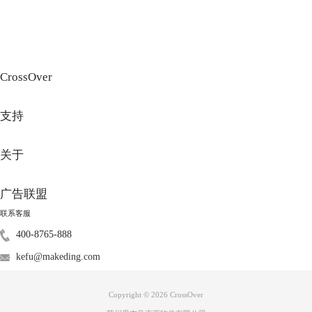
CrossOver
支持
图4：资源网站
除了通过微软下载win10镜像文件外，还可以通过资源网站下载win10镜像
关于
文件。
优点
：无需使用密钥激活。
缺点
：（1）好的资源网站不容易找；（2）下载的文件可能携带病毒；
广告联盟
（3）因为文件比较大，下载时间较长。
联系客服
总的来说，在mac安装win10虚拟机不仅虚拟机软件价格昂贵，而且win10
400-8765-888
镜像文件下载也比较麻烦。虚拟机软件和win10镜像文件都下载后，安装
过程也较为复杂。
kefu@makeding.com
二、mac装虛拟机win10好用不
在mac安装了win10虚拟机后，是否好用，不能片面的讲好用，或不好
Copyright © 2026
CrossOver
用。下面我们来看它的优缺点，然后用户根据实际需求来选择吧。