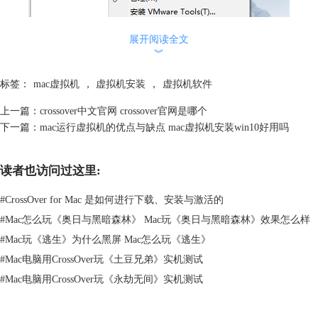
展开阅读全文
︾
图1：移除虚拟机
标签：
mac虚拟机
，
虚拟机安装
，
虚拟机软件
我们这里以VMware Workstation Pro为例，启动软件，于左侧虚拟机列表
内找到需要卸载的虚拟机，右键虚拟机名称，单击下拉菜单内【移除】，
上一篇：
crossover中文官网 crossover官网是哪个
便可直接删除该虚拟机。但是此时仅删除操作系统，系统的许多文件仍未
下一篇：
mac运行虚拟机的优点与缺点 mac虚拟机安装win10好用吗
被完全删除。
读者也访问过这里:
#
CrossOver for Mac 是如何进行下载、安装与激活的
#
Mac怎么玩《奥日与黑暗森林》 Mac玩《奥日与黑暗森林》效果怎么样
#
Mac玩《逃生》为什么黑屏 Mac怎么玩《逃生》
#
Mac电脑用CrossOver玩《土豆兄弟》实机测试
#
Mac电脑用CrossOver玩《永劫无间》实机测试