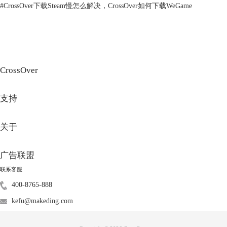
#
CrossOver下载Steam慢怎么解决，CrossOver如何下载WeGame
CrossOver
支持
图3：安全性与隐私
关于
在mac【偏好设置】面板内启动【安全性与隐私】，打开【安全性与隐
私】设置面板后先通过双击【锁】形图标打开验证用户窗口，解锁设置。
广告联盟
2.允许任意来源
联系客服
400-8765-888
kefu@makeding.com