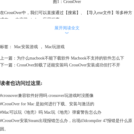
图1：CrossOver
在CrossOver中，我们可以直接通过【搜索】、【导入exe文件】等多种方
式在mac中安装windows应用程序。
二、mac怎么安装第三方软件
展开阅读全文
上面我们介绍了两种安装第三方软件的方式，但即便如此有时也会出现
︾
mac阻止安装软件的提示弹窗。
标签：
Mac安装游戏
，
Mac玩游戏
上一篇：
为什么macbook不能下载软件 Macbook不支持的软件怎么下
下一篇：
CrossOver卸载了还能安装吗 CrossOver安装成功但打不开
读者也访问过这里:
#
crossover兼容软件好用吗 crossover玩游戏时没图像
图2：禁止安装提示
#
CrossOver for Mac 是如何进行下载、安装与激活的
关于禁止安装的提示，下面我们来看解决方案吧！
#
Mac可以玩《地壳》吗 Mac玩《地壳》弹窗警告怎么办
1.打开安全性与隐私
#
CrossOver安装Steam出现报错怎么办，出现d3dcompiler 47报错是什么原
因。