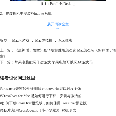
图1：Parallels Desktop
2、在虚拟机中安装Windows系统
完成虚拟机软件的安装后，接下来需要在虚拟机中安装Windows系统。你
展开阅读全文
可以使用一个正版的Windows镜像文件（ISO格式）或者在线从网络中下
︾
载安装Windows 11，并按照虚拟机软件的提示完成系统的安装过程。
标签：
Mac玩游戏
，
Mac虚拟机
，
Mac游戏
上一篇：
《黑神话：悟空》豪华版标准版怎么选 Mac怎么玩《黑神话：悟
空》
下一篇：
苹果电脑能玩什么游戏 苹果电脑可以玩3A游戏吗
读者也访问过这里:
#
crossover兼容软件好用吗 crossover玩游戏时没图像
#
CrossOver for Mac 是如何进行下载、安装与激活的
#
如何下载CrossOver预览版，如何使用CrossOver预览版
#
Mac电脑用CrossOver玩《小小梦魇3》实机测试