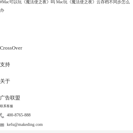
#
Mac可以玩《魔法使之夜》吗 Mac玩《魔法使之夜》云存档不同步怎么
图2：Windows系统
办
2、下载并安装Wegame客户端
当虚拟Windows系统安装完成后，你可以在虚拟机中的Windows系统上打
开浏览器，搜索下载WeGame客户端。登陆账号后，搜索下载《英雄联
盟》。
CrossOver
支持
关于
广告联盟
联系客服
图3：Parallels Desktop玩《英雄联盟》
400-8765-888
以上就是通过虚拟机玩《英雄联盟》的步骤。
kefu@makeding.com
二、苹果电脑可以玩英雄联盟吗