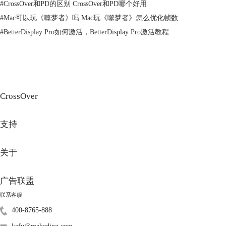
#
CrossOver和PD的区别 CrossOver和PD哪个好用
#
Mac可以玩《噬梦者》吗 Mac玩《噬梦者》怎么优化帧数
#
BetterDisplay Pro如何激活，BetterDisplay Pro激活教程
图3：选择安装包
4、然后点击新建一个容器，应用程序将被安装到这个容器里。
CrossOver
支持
关于
图4：新建容器
广告联盟
5、确认应用程序安装包和所选容器无误后，开始安装应用程序。
联系客服
400-8765-888