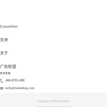
CrossOver
支持
关于
图3：CrossOver
二、CrossOver安装游戏教程
广告联盟
很多人不知道使用CrossOver安装游戏的步骤，大多数情况下，我们都是
从Steam平台下载游戏，下面我就以《剑星》这款Steam平台的游戏为大家
联系客服
介绍CrossOver安装游戏的教程。
400-8765-888
第一步：安装CrossOver
kefu@makeding.com
下载软件请认准正版网站，我们可以前往CrossOver中文网站免费下载安
装，首次下载支持免费试用14天。
Copyright © 2026
CrossOver