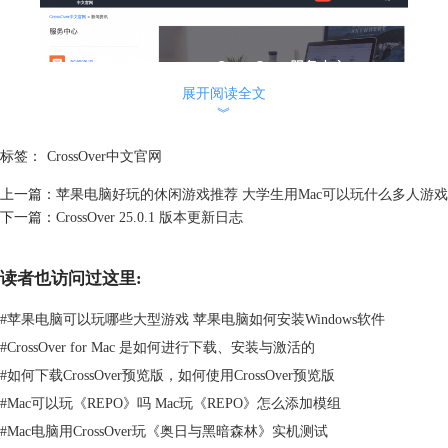
展开阅读全文
︾
标签：
CrossOver中文官网
上一篇：
苹果电脑好玩的休闲游戏推荐 大学生用Mac可以玩什么多人游戏
下一篇：
CrossOver 25.0.1 版本更新日志
图2：服务中心
我们可以在CrossOver中文网站上免费下载试用版，首次下载支持免费试
读者也访问过这里:
用14天。CrossOver这款软件目前已经支持大多数Windows软件的安装和使
用，我们可以下载安装后，使用【搜索】功能查看软件的兼容情况。
#
苹果电脑可以玩哪些大型游戏 苹果电脑如何安装Windows软件
例如下图中的Steam软件，兼容性显示【近乎完美】，说明运行状况和
#
CrossOver for Mac 是如何进行下载、安装与激活的
Windows平台几乎相同。如果搜索不到你想要使用的软件，并不是无法安
#
如何下载CrossOver预览版，如何使用CrossOver预览版
装，我们可以使用【安装一个不在列表里的应用程序】功能，手动选择
#
Mac可以玩《REPO》吗 Mac玩《REPO》怎么添加模组
【exe】格式的安装包，并手动创建容器安装软件。
#
Mac电脑用CrossOver玩《奥日与黑暗森林》实机测试