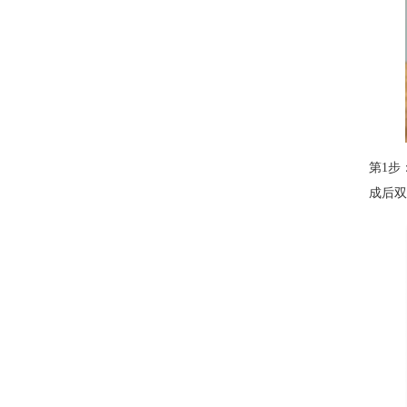
第1步
成后双