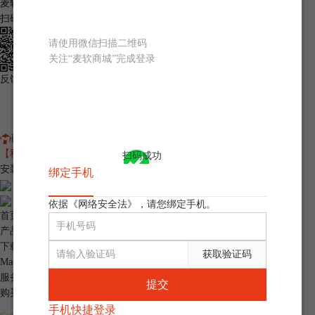
麦软商城
扫码关注麦软公众号
请使用微信扫描二维码
关注“麦软商城”完成登录
反馈问题
客服
商城首页
您好，
请登录
您好，
张优惠券可用
退出登录
【秒杀】60+正版软件1折起，今日限量抢！
网站协议
消息
我的订单
扫码成功
安装包下载
绑定手机
CrossOver
依据《网络安全法》，请您绑定手机。
首页
产品
下载
获取验证码
Mac游戏大全
服务
提交
购买
手机快捷登录
立即抢购