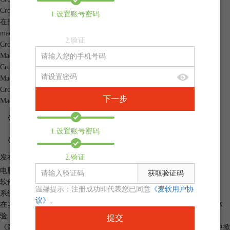
CrossOver 26.3.0 版本更新日志
1.设置账号密码
在抖音发布你的 Mac 游戏实测视频，点赞前 5 名赢软件奖品！
mac电脑怎么玩《遗忘之海》，苹果电脑玩《遗忘之海》实机测试
2.验证
CrossOver可以安装MuMu模拟器吗 Mac可以用BBchannel吗
Mac怎么玩《暗黑破坏神4》 《暗黑破坏神4》无法登录怎么办
CrossOver怎么安装EA app CrossOver安装exe失败怎么解决
Mac可以外接显卡吗 Mac外接显卡玩游戏相比较CrossOver怎么样
CrossOver可以连接手柄吗 CrossOver手柄体验怎么样
下一步
Mac可以安装7-ZIP吗 Mac可以玩《武士2》吗
《森林之子》是什么类型的游戏
1.设置账号密码
《森林之子》Mac电脑也能玩吗
2.验证
发布时间：2024-06-01 10: 00: 00
电脑型号：MacBook Pro
获取验证码
软件版本：CrossOver for Mac 23
温馨提示：注册成功即代表您已同意
《麦软用户协
系统：Mac OS X Lion
议》
。
在当今游戏界，生存恐怖类游戏凭借其独特的紧张氛围和深度沉浸式体
验，吸引了全球众多玩家的目光。作为经典之作《森林》的正统续篇，
提交
《森林之子》自问世以来，不仅延续了前作的辉煌，更是在玩家群体中掀