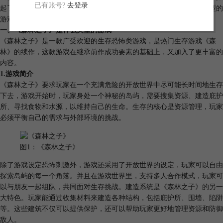
已有账号?
去登录
起了新一轮的生存挑战热潮。下面我们来看看《森林之子》是什么类型的
游戏，《森林之子》Mac电脑也能玩吗的相关内容。
一、《森林之子》是什么类型的游戏
《森林之子》是一款广受欢迎的生存恐怖类游戏，是热门生存游戏《森
林》的续作，这款游戏在继承前作成功要素的基础上，又加入了更丰富的
内容。
1.游戏简介
《森林之子》要求玩家在一个充满危险的开放世界中尽可能长时间地生存
下去，游戏开始时，玩家身处一个神秘的岛屿，需要搜集资源、建造庇护
所、寻找食物和水源，以维持自己的生命。生存的核心是资源管理，玩家
必须平衡自己的需求与外部环境的挑战。
图1：《森林之子》
除了游戏设定恐怖刺激外，游戏还采用了开放世界的设定，玩家可以自由
探索岛屿的每一个角落。并且在游戏世界里，支持多人合作模式，玩家可
以与朋友一起组队，共同面对生存挑战。建造系统是《森林之子》的另一
大特色。玩家能通过收集材料来建造各种结构，包括庇护所、围墙、陷阱
等。这些建筑不仅可以提供保护，还可以帮助玩家更好地管理资源和防御
敌人。