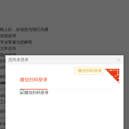
晚上
好，
欢迎您与我们沟通
在线咨询
专业客服为您解答
立即咨询
微信咨询
您尚未登录
扫码快速咨询
400-8765-888
手机快捷登录
微信扫码登录
微信扫码登录
销售热线
微信扫码登录
400-8765-888 转 1
9:00~17:30（工作日）
400-8765-888
工作时间：9:00-20:30(工作日)
咨询邮箱
sales@makeding.com
FAQ
点击查看常见问题解决方案