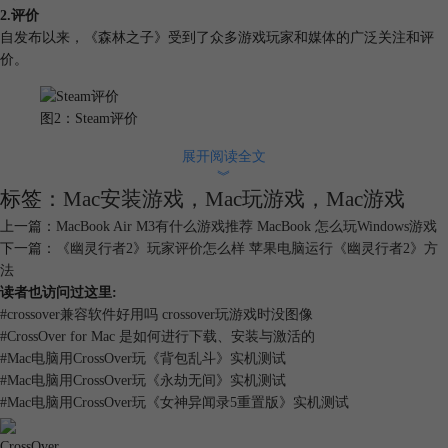
2.评价
自发布以来，《森林之子》受到了众多游戏玩家和媒体的广泛关注和评
价。
图2：Steam评价
很多玩家赞扬《森林之子》的画面和音效，认为其真实感和沉浸感非常
展开阅读全文
︾
强。特别是游戏中的天气系统、昼夜交替和环境音效，都为玩家带来了身
标签：
Mac安装游戏
，
Mac玩游戏
，
Mac游戏
临其境的体验。并且在Steam平台上《森林之子》的好评率也特别高，许
多玩家反应，《森林之子》要远优秀于上一代。
上一篇：
MacBook Air M3有什么游戏推荐 MacBook 怎么玩Windows游戏
下一篇：
《幽灵行者2》玩家评价怎么样 苹果电脑运行《幽灵行者2》方
法
图3：好评率
读者也访问过这里:
#
crossover兼容软件好用吗 crossover玩游戏时没图像
二、《森林之子》Mac电脑也能玩吗
#
CrossOver for Mac 是如何进行下载、安装与激活的
目前，《森林之子》并没有官方支持在macOS系统上运行。然而，有几种
#
Mac电脑用CrossOver玩《背包乱斗》实机测试
方法可以让Mac用户尝试在他们的设备上玩这款游戏。
#
Mac电脑用CrossOver玩《永劫无间》实机测试
1. 使用Boot Camp
#
Mac电脑用CrossOver玩《女神异闻录5重置版》实机测试
CrossOver