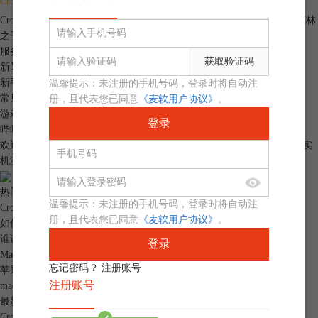
CrossOver
限时特惠
限时
仅需￥
199
CrossOver中文官网
>
新闻资讯
> 《森林之子》是什么类型的游戏 《森林
之子》Mac电脑也能玩吗
服务中心
获取验证码
新闻资讯
新手入门
温馨提示：未注册的手机号码，登录时将自动注
常见问题
册，且代表您已同意
《麦软用户协议》
。
游戏评测
登录
哔哩哔哩
欢迎加入 CrossOver 产品的大家庭，立即扫码关注B站账号，观看更多实
机测试。
热门文章
温馨提示：未注册的手机号码，登录时将自动注
CrossOver无限试用mac CrossOver如何永久免费
册，且代表您已同意
《麦软用户协议》
。
如何在 Mac 中运行 Office 办公软件
谁说Mac没游戏？2023年苹果电脑最受欢迎的8款3A游戏推荐
登录
Mac支持的网络游戏有哪些？
忘记密码？
注册账号
苹果电脑可以玩《原神》吗？Mac电脑如何用CrossOver安装《原神》
注册账号
mac运行虚拟机的优点与缺点 mac虚拟机安装win10好用吗
最新资讯
CrossOver怎么删除快捷方式 CrossOver怎么添加快捷方式