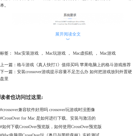
本。
展开阅读全文
︾
标签：
Mac安装游戏
，
Mac玩游戏
，
Mac虚拟机
，
Mac游戏
上一篇：
格斗游戏《真人快打1》值得买吗 苹果电脑上的格斗游戏推荐
下一篇：
安装crossover游戏提示容量不足怎么办 如何把游戏放到外置硬
盘里
读者也访问过这里:
图2：系统要求
2、选择合适的游戏设置，不同的游戏可能有不同的画质、分辨率、帧率
#
crossover兼容软件好用吗 crossover玩游戏时没图像
等设置，建议你根据你的电脑配置和喜好，选择合适的游戏设置，以达到
#
CrossOver for Mac 是如何进行下载、安装与激活的
最佳的游戏体验。一般来说，降低画质、分辨率、帧率等设置，可以提高
#
如何下载CrossOver预览版，如何使用CrossOver预览版
游戏的流畅度，但是也会降低游戏的画面效果。
#
Mac电脑用CrossOver玩《奥日与黑暗森林》实机测试