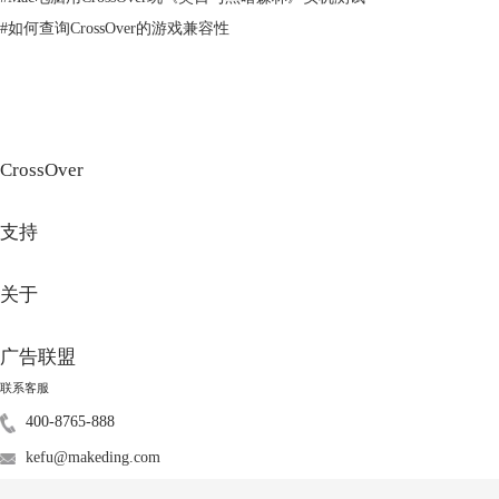
#
如何查询CrossOver的游戏兼容性
CrossOver
支持
图3：高分辨率模式
3、关闭不必要的后台程序，使用CrossOver玩游戏时，建议你关闭不必要
关于
的后台程序，比如浏览器、音乐播放器、下载工具等，以减少系统的负
担，提高游戏的流畅度。同时，也要注意电脑的散热情况，避免电脑过
广告联盟
热，影响游戏的运行。
联系客服
400-8765-888
kefu@makeding.com