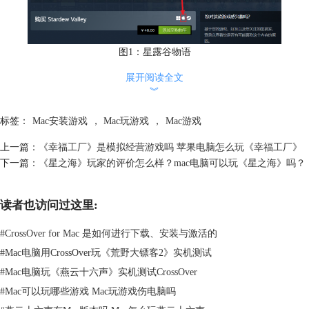
图1：星露谷物语
展开阅读全文
2、火星求生（Surviving Mars）
︾
这是一款建设和管理类游戏，玩家需要在火星上建立并维护一个能够自给
自足的殖民地。游戏注重策略与规划，同时提供了丰富的建筑选项和自由
标签：
Mac安装游戏
，
Mac玩游戏
，
Mac游戏
的发展路径，让玩家在克服挑战的同时享受创造的乐趣。
上一篇：
《幸福工厂》是模拟经营游戏吗 苹果电脑怎么玩《幸福工厂》
下一篇：
《星之海》玩家的评价怎么样？mac电脑可以玩《星之海》吗？
读者也访问过这里:
#
CrossOver for Mac 是如何进行下载、安装与激活的
#
Mac电脑用CrossOver玩《荒野大镖客2》实机测试
#
Mac电脑玩《燕云十六声》实机测试CrossOver
#
Mac可以玩哪些游戏 Mac玩游戏伤电脑吗