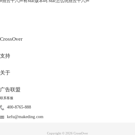
#
燕云十六声有Mac版本吗 Mac怎么玩燕云十六声
图2：火星求生
3、植物大战僵尸
CrossOver
这款经典的塔防游戏不仅充满乐趣，还能有效帮助玩家解压。玩家需要种
植各种植物来抵御一波又一波的僵尸入侵。其简单而又富有策略的游戏设
支持
计，加上幽默的游戏元素，使其成为了一个放松心情的绝佳选择。然而，
植物大战僵尸原生版本并没有直接提供Mac版，这可能会让Mac用户感到
遗憾。
关于
广告联盟
联系客服
400-8765-888
kefu@makeding.com
Copyright © 2026
CrossOver